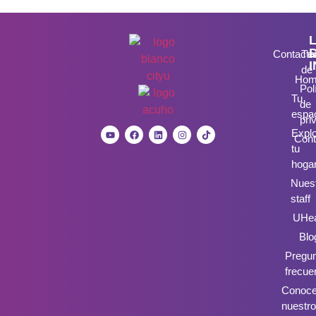
Contacta
Té
de
Hom
Pol
Tu
de
espa
pri
Expl
Cont
tu
hoga
Nues
staff
UHea
Blo
Pregu
frecue
Conoc
nuestro