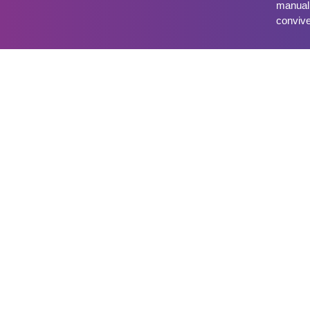
manual
conviv