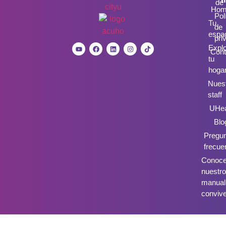
de
Hom
Pol
Tu
de
espa
pri
Expl
Cont
tu
hoga
Nues
staff
UHea
Blo
Pregu
frecue
Conoc
nuestro
manual
conviv