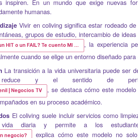
s inspiren. En un mundo que exige nuevas form
undamente humanas.
dizaje
Vivir en coliving significa estar rodeado de
áneas, grupos de estudio, intercambio de ideas y
, la experiencia p
n HIT o un FAIL? Te cuento MI …
mente cuando se elige un entorno diseñado para el
n
La transición a la vida universitaria puede ser d
educe y el sentido de perten
, se destaca cómo este modelo 
enil | Negocios TV
acompañados en su proceso académico.
ados
El coliving suele incluir servicios como limp
a vida diaria y permite a los estudiant
explica cómo este modelo no solo 
en negocio?